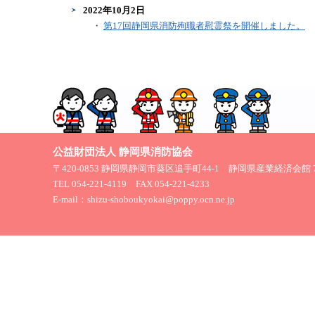
2022年10月2日
・
第17回静岡県消防殉職者慰霊祭を開催しました。
公益財団法人 静岡県消防協会
〒420-0853 静岡県静岡市葵区追手町44-1 静岡県産業経済会館 
TEL 054-221-4119 FAX 054-221-4233
E-mail：shizu-shoboukyokai@poppy.ocn.ne.jp